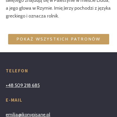
świętego znajdują się w Palestynie w mieście Lidda,
a jego głowa w Rzymie. Imię Jerzy pochodzi z języka
greckiego i oznacza rolnik.
POKAŻ WSZYSTKICH PATRONÓW
TELEFON
+48 509 218 685
E-MAIL
emilia@ikonypisane.pl