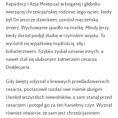
Kapadocji ( Azja Mniejsza) w bogatej i głęboko
wierzącej chrześcijańskiej rodzinie. Jego ojciec, kiedy
był On jeszcze dzieckiem, poniósł męczeńską
śmierć. Wychowanie spadło na matkę. Młody Jerzy
kiedy dorósł podjął służbę w rzymskim wojsku. Tu
wyróżnił się wyjątkową mądrością, siłą i
bohaterstwem. Szybko zyskał uznanie innych, a
nawet stał się ulubionym żołnierzem cesarza
Dioklecjana.
Gdy święty usłyszał o krwawych prześladowaniach
cesarza, postanowił rozdać swe mienie ubogim.
Uwolnił wszystkich niewolników, a sam stanął przed
cesarzem i potępił go za ten haniebny czyn. Wyznał
również otwarcie, że sam jest chrześcijaninem.